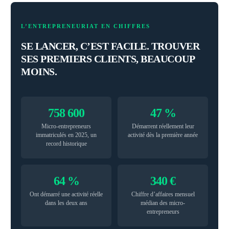
L’ENTREPRENEURIAT EN CHIFFRES
SE LANCER, C’EST FACILE. TROUVER
SES PREMIERS CLIENTS, BEAUCOUP
MOINS.
758 600
47 %
Micro-entrepreneurs
Démarrent réellement leur
immatriculés en 2025, un
activité dès la première année
record historique
64 %
340 €
Ont démarré une activité réelle
Chiffre d’affaires mensuel
dans les deux ans
médian des micro-
entrepreneurs