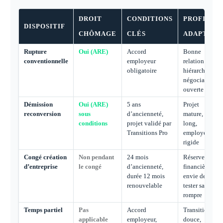
DROIT
CONDITIONS
PROFIL
DISPOSITIF
CHÔMAGE
CLÉS
ADAPTÉ
Rupture
Oui (ARE)
Accord
Bonne
conventionnelle
employeur
relation
obligatoire
hiérarchique,
négociation
ouverte
Démission
Oui (ARE)
5 ans
Projet
reconversion
sous
d’ancienneté,
mature, CDI
conditions
projet validé par
long,
Transitions Pro
employeur
rigide
Congé création
Non pendant
24 mois
Réserve
d’entreprise
le congé
d’ancienneté,
financière,
durée 12 mois
envie de
renouvelable
tester sans
rompre
Temps partiel
Pas
Accord
Transition
applicable
employeur,
douce,