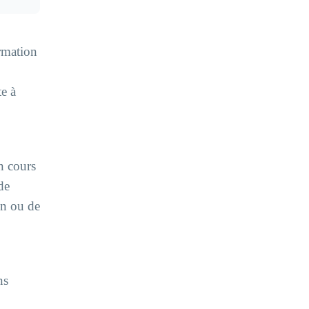
ormation
e à
en cours
de
on ou de
ns