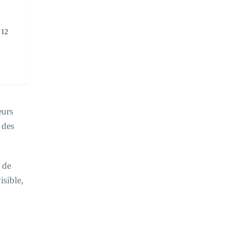
 12
eurs
 des
 de
isible,