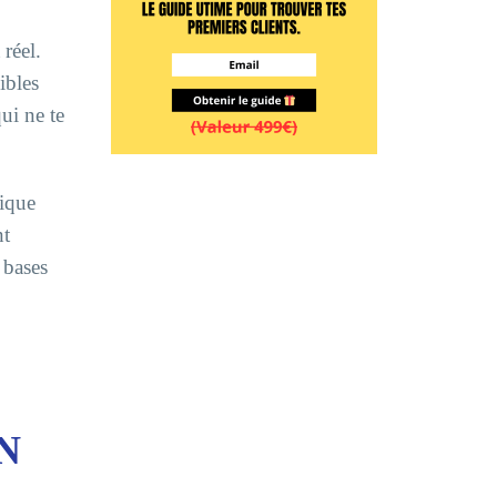
réel.
ibles
ui ne te
lique
nt
 bases
N