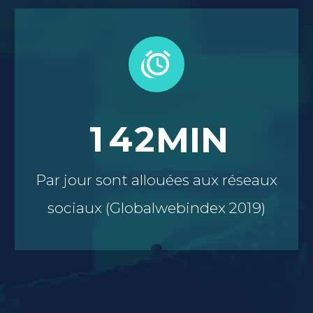


1
4
2
MIN
Par jour sont allouées aux réseaux
sociaux (Globalwebindex 2019)