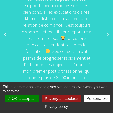
supports pédagogiques sont très
bien conçus, les explications claires.
Même à distance, il a su créer une
relation de confiance. Il est toujours
disponible et réactif pour répondre à
mes (nombreuses
) questions,
que ce soit pendant ou après la
formation
. Ses conseils m’ont
permis de progresser rapidement et
d’atteindre mes objectifs : J’ai publié
mon premier post professionnel qui
a généré plus de 6 000 impressions
et m’a permis de gagner 60
This site uses cookies and gives you control over what you want
nouveaux contacts en seulement 15
to activate
jours !
OK, accept all
Deny all cookies
Personalize
Privacy policy