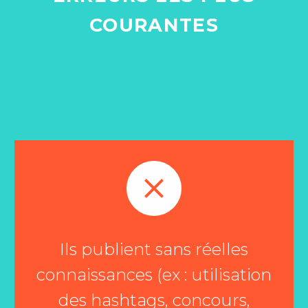
COURANTES


Ils publient sans réelles
connaissances (ex : utilisation
des hashtags, concours,