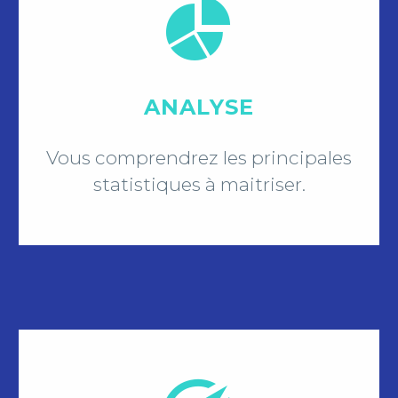


ANALYSE
Vous comprendrez les principales
statistiques à maitriser.