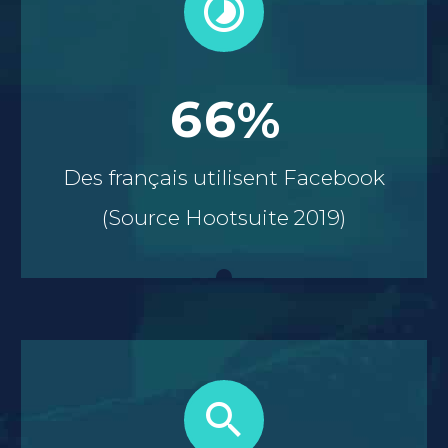


6
6
%
Des français utilisent Facebook
(Source Hootsuite 2019)

