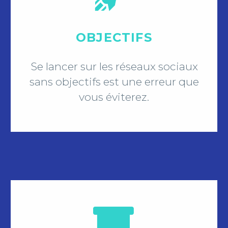
OBJECTIFS
Se lancer sur les réseaux sociaux
sans objectifs est une erreur que
vous éviterez.

