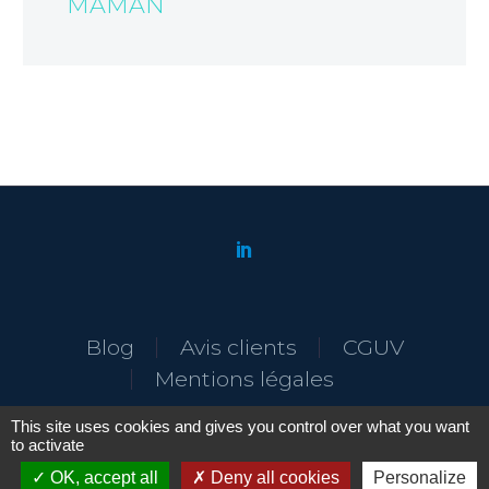
MAMAN
Blog
Avis clients
CGUV
Mentions légales
This site uses cookies and gives you control over what you want
to activate
AM Consulting © N°Qualiopi 96866
OK, accept all
Deny all cookies
Personalize