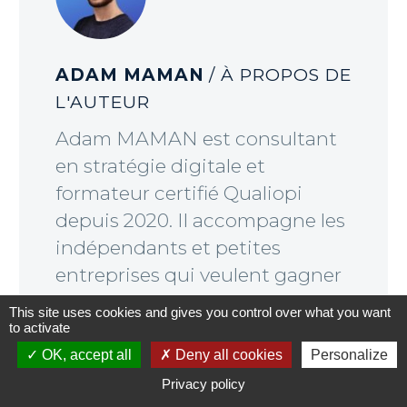
ADAM MAMAN
/ À PROPOS DE
L'AUTEUR
Adam MAMAN est consultant
en stratégie digitale et
formateur certifié Qualiopi
depuis 2020. Il accompagne les
indépendants et petites
entreprises qui veulent gagner
en visibilité et trouver plus de
This site uses cookies and gives you control over what you want
clients grâce aux réseaux
to activate
sociaux, et à des stratégies
OK, accept all
Deny all cookies
Personalize
digitales sur-mesure.
Privacy policy