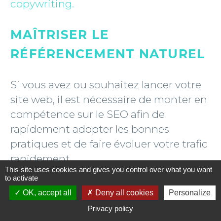
copywriting.
MAÎTRISER LE
RÉFÉRENCEMENT NATUREL
Si vous avez ou souhaitez lancer votre
site web, il est nécessaire de monter en
compétence sur le SEO afin de
rapidement adopter les bonnes
pratiques et de faire évoluer votre trafic
rapidement.
This site uses cookies and gives you control over what you want
to activate
Ce type de formation est
OK, accept all
Deny all cookies
Personalize
indispensable
si vous envisagez
Privacy policy
de
promouvoir
votre activité via un